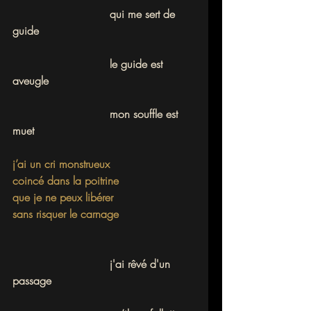
			    qui me sert de 
guide
			    le guide est 
aveugle
			    mon souffle est 
muet
j’ai un cri monstrueux
coincé dans la poitrine
que je ne peux libérer
sans risquer le carnage
			    j'ai rêvé d'un 
passage