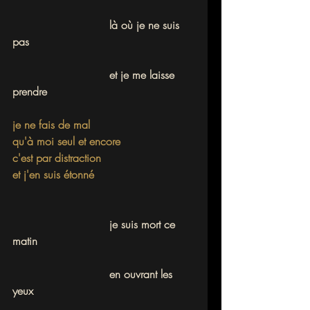
			    là où je ne suis 
pas
			    et je me laisse 
prendre
je ne fais de mal
qu'à moi seul et encore
c'est par distraction
et j'en suis étonné
			    je suis mort ce 
matin
			    en ouvrant les 
yeux