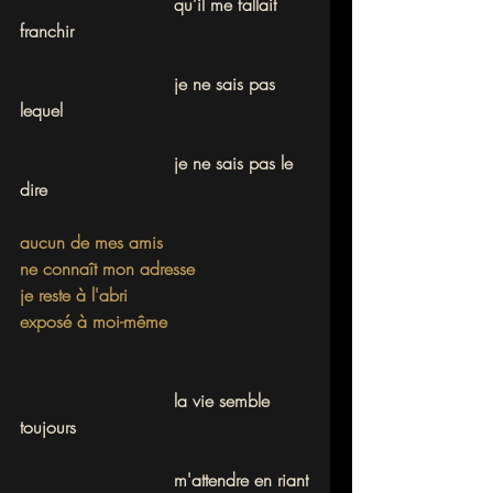
			    qu’il me fallait 
franchir
			    je ne sais pas 
lequel
			    je ne sais pas le 
dire
aucun de mes amis
ne connaît mon adresse
je reste à l'abri
exposé à moi-même
			    la vie semble 
toujours
			    m'attendre en riant