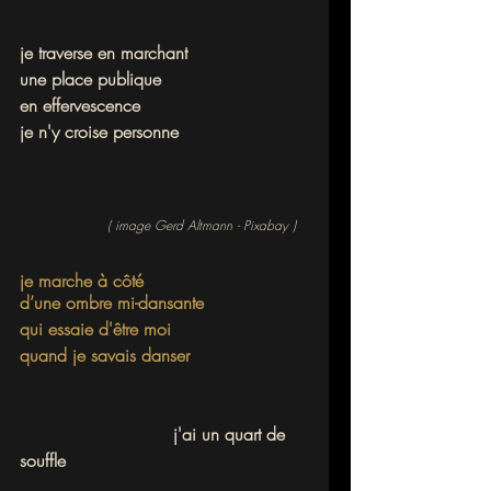
je traverse en marchant
une place publique
en effervescence
je n'y croise personne
                    ( image Gerd Altmann - Pixabay )
je marche à côté
d’une ombre mi-dansante
qui essaie d'être moi
quand je savais danser
			    j'ai un quart de 
souffle