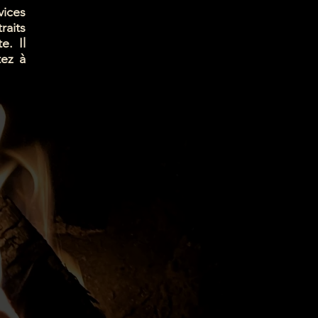
vices
raits
e. Il
tez à