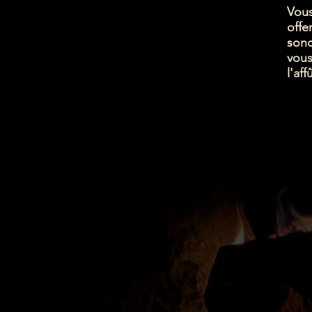
Vous
offe
sono
vous
l'aff