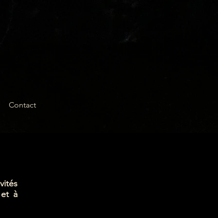
Contact
vités
 et à